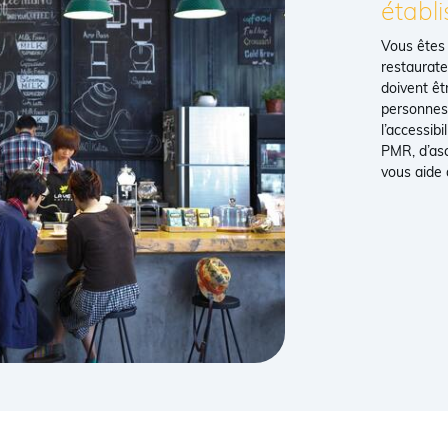
établ
Vous êtes
restaurate
doivent êt
personnes 
l’accessib
PMR, d’as
vous aide à