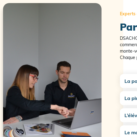
Experts 
Par
DSACHOT 
commerce
monte-vo
Chaque p
La po
La pl
L’élé
Le mo